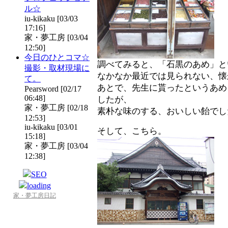
ル☆
iu-kikaku [03/03
17:16]
家・夢工房 [03/04
12:50]
今日のひとコマ☆
調べてみると、「石黒のあめ」と
撮影・取材現場に
なかなか最近では見られない、懐
て。
あとで、先生に貰ったというあめ
Pearsword [02/17
06:48]
したが、
家・夢工房 [02/18
素朴な味のする、おいしい飴でし
12:53]
iu-kikaku [03/01
そして、こちら。
15:18]
家・夢工房 [03/04
12:38]
家・夢工房日記