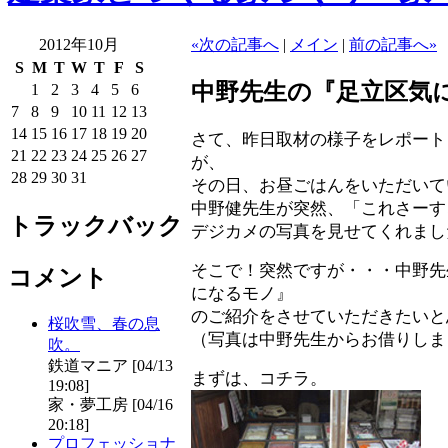
2012年10月
«次の記事へ
|
メイン
|
前の記事へ»
S
M
T
W
T
F
S
中野先生の『足立区気
1
2
3
4
5
6
7
8
9
10
11
12
13
14
15
16
17
18
19
20
さて、昨日取材の様子をレポート
21
22
23
24
25
26
27
が、
28
29
30
31
その日、お昼ごはんをいただいて
中野健先生が突然、「これさーす
トラックバック
デジカメの写真を見せてくれまし
そこで！突然ですが・・・中野先
コメント
になるモノ』
のご紹介をさせていただきたいと
桜吹雪、春の息
（写真は中野先生からお借りしま
吹。
鉄道マニア [04/13
まずは、コチラ。
19:08]
家・夢工房 [04/16
20:18]
プロフェッショナ