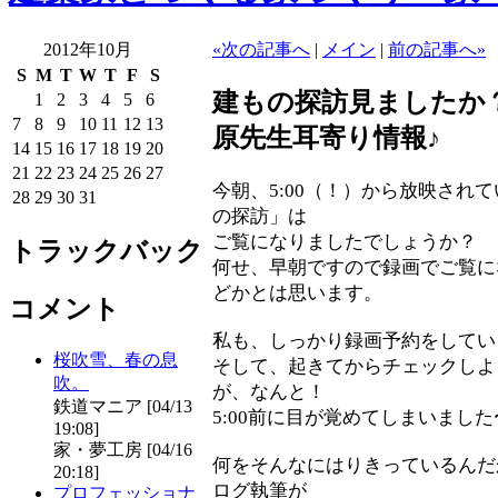
2012年10月
«次の記事へ
|
メイン
|
前の記事へ»
S
M
T
W
T
F
S
建もの探訪見ましたか
1
2
3
4
5
6
7
8
9
10
11
12
13
原先生耳寄り情報♪
14
15
16
17
18
19
20
21
22
23
24
25
26
27
今朝、5:00（！）から放映され
28
29
30
31
の探訪」は
ご覧になりましたでしょうか？
トラックバック
何せ、早朝ですので録画でご覧に
どかとは思います。
コメント
私も、しっかり録画予約をしてい
桜吹雪、春の息
そして、起きてからチェックしよ
吹。
が、なんと！
鉄道マニア [04/13
5:00前に目が覚めてしまいました
19:08]
家・夢工房 [04/16
何をそんなにはりきっているんだ
20:18]
ログ執筆が
プロフェッショナ