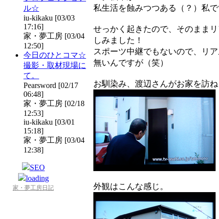
私生活を蝕みつつある（？）私で
ル☆
iu-kikaku [03/03
17:16]
せっかく起きたので、そのままリ
家・夢工房 [03/04
しみました！
12:50]
スポーツ中継でもないので、リア
今日のひとコマ☆
無いんですが（笑）
撮影・取材現場に
て。
お馴染み、渡辺さんがお家を訪ね
Pearsword [02/17
06:48]
家・夢工房 [02/18
12:53]
iu-kikaku [03/01
15:18]
家・夢工房 [03/04
12:38]
外観はこんな感じ。
家・夢工房日記