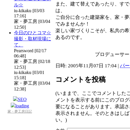
また、建て替えであったり、すで
ル☆
は、
iu-kikaku [03/03
17:16]
ご自分に合った建築家を、家・夢
家・夢工房 [03/04
でみませんか！
12:50]
楽しい家づくりこそが、私共の希
今日のひとコマ☆
あるのです。
撮影・取材現場に
て。
Pearsword [02/17
プロデューサー
06:48]
家・夢工房 [02/18
日時: 2005年11月07日 17:04
|
パー
12:53]
iu-kikaku [03/01
15:18]
コメントを投稿
家・夢工房 [03/04
12:38]
(いままで、ここでコメントした
メントを表示する前にこのブログ
要になることがあります。承認さ
家・夢工房日記
表示されません。そのときはしば
い。)