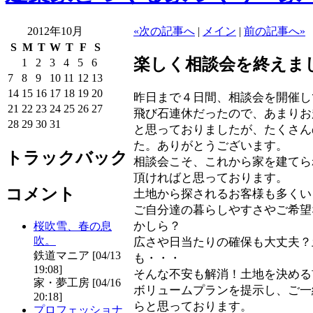
2012年10月
«次の記事へ
|
メイン
|
前の記事へ»
S
M
T
W
T
F
S
楽しく相談会を終えま
1
2
3
4
5
6
7
8
9
10
11
12
13
14
15
16
17
18
19
20
昨日まで４日間、相談会を開催
21
22
23
24
25
26
27
飛び石連休だったので、あまりお
28
29
30
31
と思っておりましたが、たくさん
た。ありがとうございます。
トラックバック
相談会こそ、これから家を建てら
頂ければと思っております。
コメント
土地から探されるお客様も多くい
ご自分達の暮らしやすさやご希望
かしら？
桜吹雪、春の息
吹。
広さや日当たりの確保も大丈夫？
鉄道マニア [04/13
も・・・
19:08]
そんな不安も解消！土地を決める
家・夢工房 [04/16
ボリュームプランを提示し、ご一
20:18]
らと思っております。
プロフェッショナ